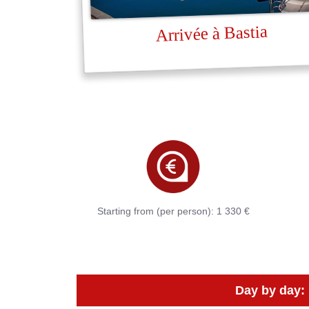
Arrivée à Bastia
Starting from (per person): 1 330 €
Day by day: