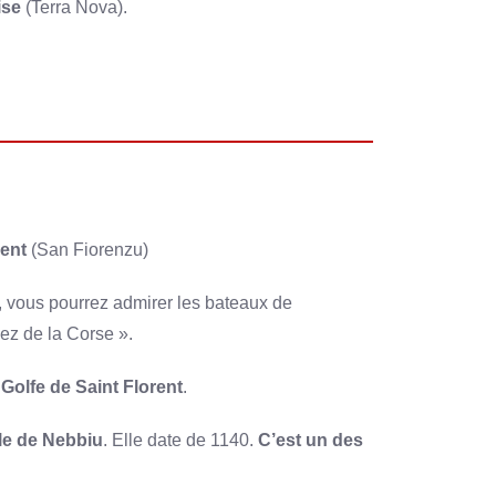
ise
(Terra Nova).
rent
(San Fiorenzu)
t, vous pourrez admirer les bateaux de
pez de la Corse ».
e
Golfe de Saint Florent
.
le de Nebbiu
. Elle date de 1140.
C’est un des