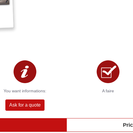
You want informations:
A faire
Ask for a quote
Pric