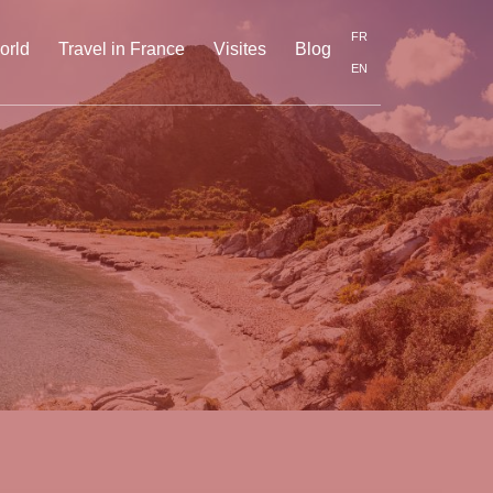
FR
orld
Travel in France
Visites
Blog
EN