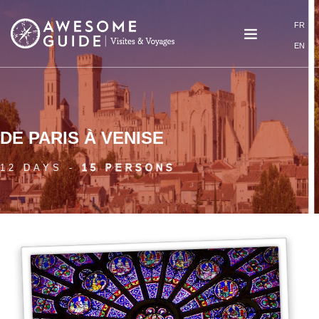
Skip to main content
FR
EN
DE PARIS À VENISE
12 DAYS -
15 PERSONS