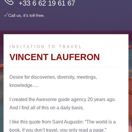
+33 6 62 19 61 67
Call us, it's toll-free.
INVITATION TO TRAVEL
VINCENT LAUFERON
Desire for discoveries, diversity, meetings,
knowledge….
I created the Awesome guide agency 20 years ago.
And I find all of this on a daily basis.
I like this quote from Saint Augustin: “The world is a
book, if you don’t travel, you only read a page.”