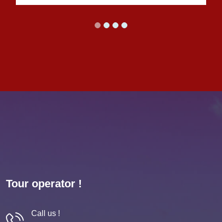
Tour operator !
Call us !