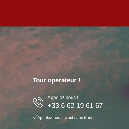
Tour opérateur !
Appelez nous !
+33 6 62 19 61 67
Loik Peyron disait : « le plus beau voyage c’est
Je
Appelez-nous, c'est sans frais.
celui que l’on n’a pas encore fait ». Je le rejoins et
ra
j’ai hâte de poursuivre mes périples. En 2024, des
Vo