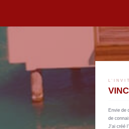
L’INV
VIN
 crois que les vrais voyageurs ne sont jamais
Envie de d
ssasiés. Il y a tant de choses à découvrir….
de conna
yager c’est aussi rêver. Pour ma part, je
J’ai créé 